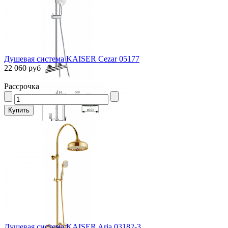
Душевая система KAISER Cezar 05177
22 060 руб
Рассрочка
Душевая система KAISER Aria 03182-3