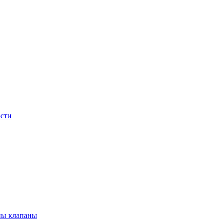
сти
ны клапаны