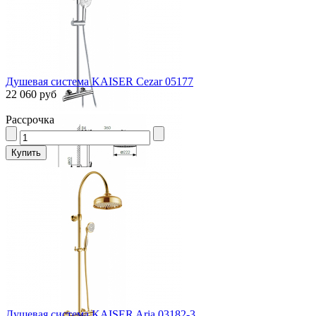
Душевая система KAISER Cezar 05177
22 060 руб
Рассрочка
Душевая система KAISER Aria 03182-3