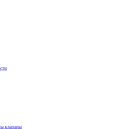
сти
ны клапаны