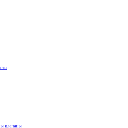
сти
ны клапаны