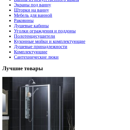
Экраны под ванну
Шторки на ванну
Мебель для ванной
Раковины
Душевые кабины
Уголки ограждения и поддоны
Полотенцесушители
Кухонные мойки и комплектующие
Душевые принадлежности
Комплектующие
Сантехнические люки
Лучшие товары