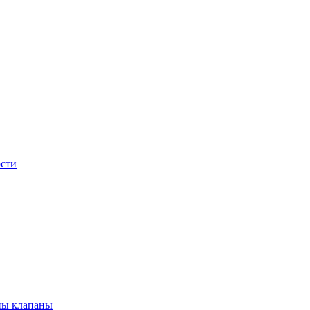
сти
ны клапаны