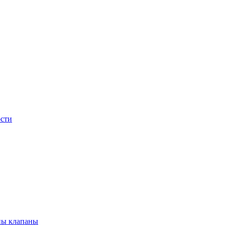
сти
ны клапаны