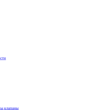
сти
ны клапаны