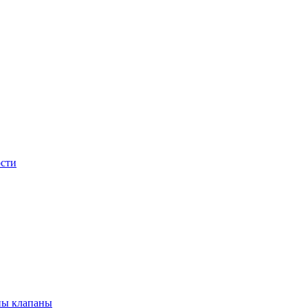
сти
ны клапаны