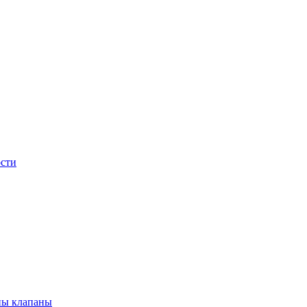
сти
ны клапаны