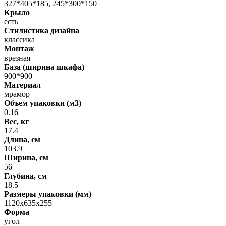
327*405*185, 245*300*150
Крыло
есть
Стилистика дизайна
классика
Монтаж
врезная
База (ширина шкафа)
900*900
Материал
мрамор
Объем упаковки (м3)
0.16
Вес, кг
17.4
Длина, см
103.9
Ширина, см
56
Глубина, см
18.5
Размеры упаковки (мм)
1120х635х255
Форма
угол