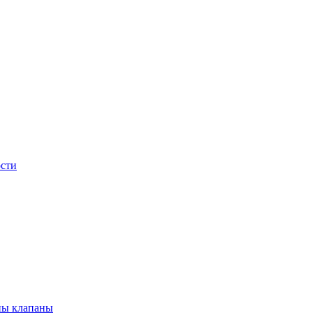
сти
ны клапаны