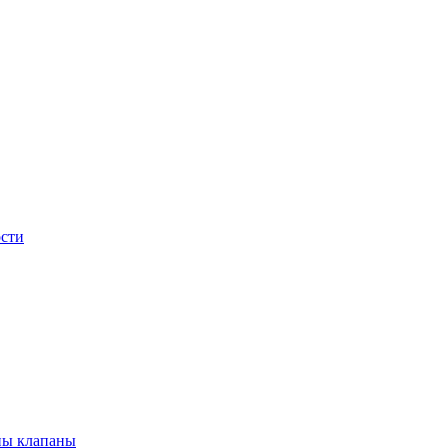
сти
ны клапаны