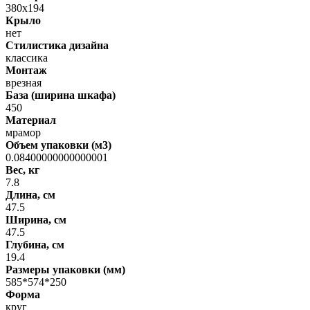
380х194
Крыло
нет
Стилистика дизайна
классика
Монтаж
врезная
База (ширина шкафа)
450
Материал
мрамор
Объем упаковки (м3)
0.08400000000000001
Вес, кг
7.8
Длина, см
47.5
Ширина, см
47.5
Глубина, см
19.4
Размеры упаковки (мм)
585*574*250
Форма
круг