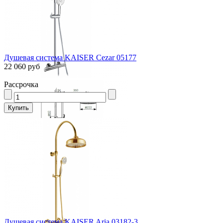
Душевая система KAISER Cezar 05177
22 060 руб
Рассрочка
Душевая система KAISER Aria 03182-3