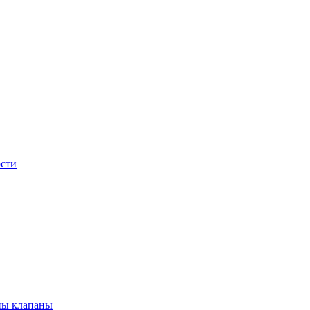
сти
ны клапаны