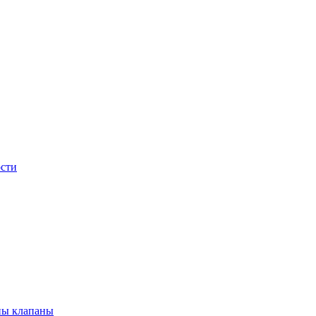
сти
ны клапаны