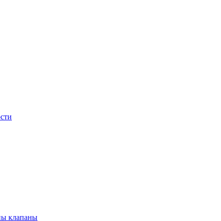
сти
ны клапаны