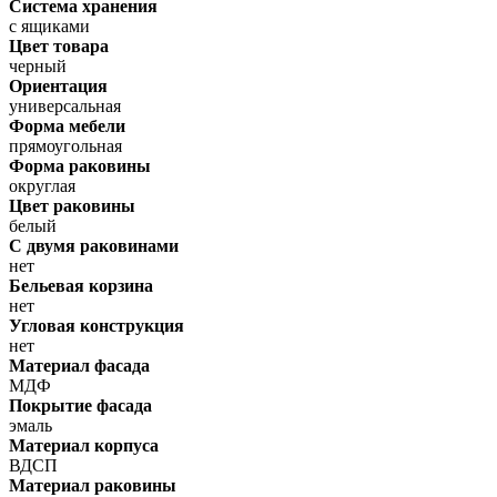
Система хранения
с ящиками
Цвет товара
черный
Ориентация
универсальная
Форма мебели
прямоугольная
Форма раковины
округлая
Цвет раковины
белый
С двумя раковинами
нет
Бельевая корзина
нет
Угловая конструкция
нет
Материал фасада
МДФ
Покрытие фасада
эмаль
Материал корпуса
ВДСП
Материал раковины