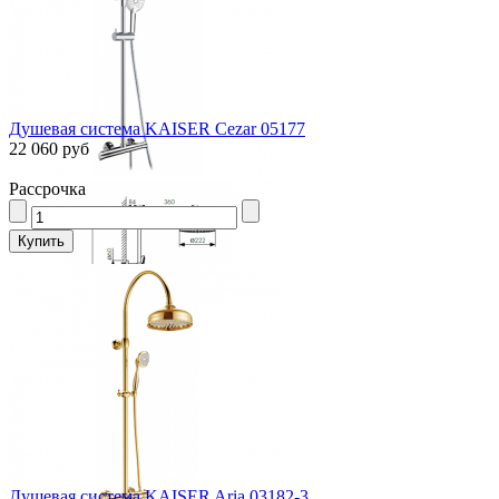
Душевая система KAISER Cezar 05177
22 060 руб
Рассрочка
Душевая система KAISER Aria 03182-3