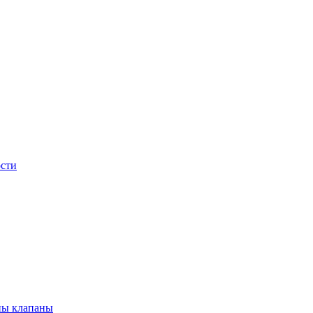
сти
ны клапаны