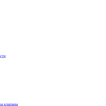
сти
ны клапаны