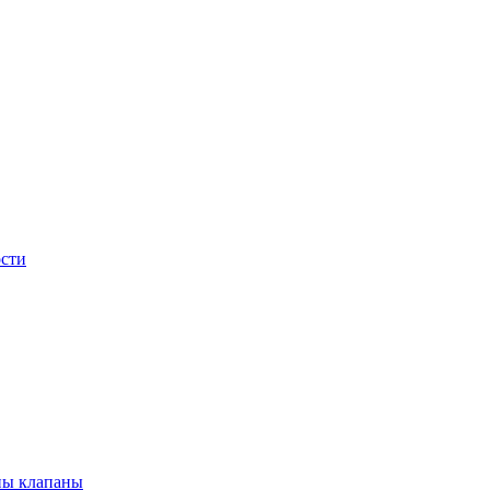
сти
ны клапаны