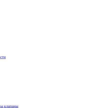
сти
ны клапаны