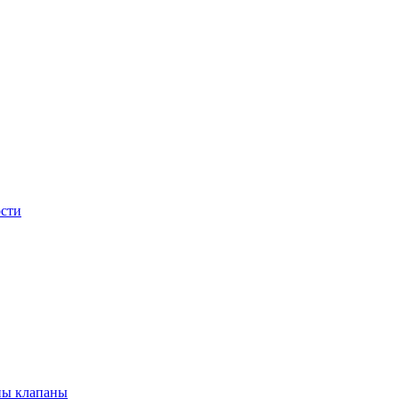
сти
ны клапаны