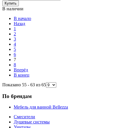
В наличии
В начало
Назад
1
2
3
4
5
6
7
8
Вперёд
В конец
Показано 55 - 63 из 65
По брендам
Мебель для ванной Bellezza
Смесители
Душевые системы
Унитазы