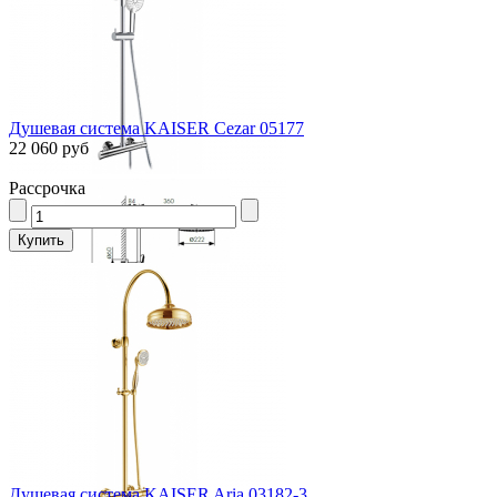
Душевая система KAISER Cezar 05177
22 060 руб
Рассрочка
Душевая система KAISER Aria 03182-3