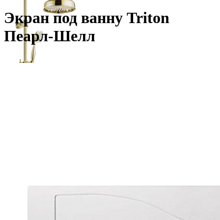
Экран под ванну Triton
Пеарл-Шелл