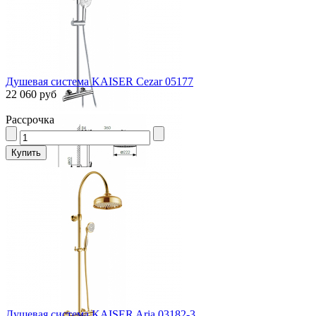
Душевая система KAISER Cezar 05177
22 060 руб
Рассрочка
Душевая система KAISER Aria 03182-3