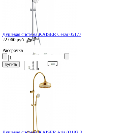
Душевая система KAISER Cezar 05177
22 060 руб
Рассрочка
Душевая система KAISER Aria 03182-3