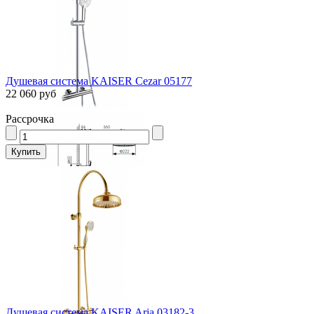
Душевая система KAISER Cezar 05177
22 060 руб
Рассрочка
Душевая система KAISER Aria 03182-3