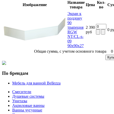
Название
Кол-
Изображение
Цена
Су
товара
во
Экран к
поддону
90
трапеция
2 390
0 р
RGW
руб
NT/CL-s-
09
90x90x27
Общая сумма, с учетом основного товара
0
По брендам
Мебель для ванной Bellezza
Смесители
Душевые системы
Унитазы
Акриловые ванны
Ванны чугунные