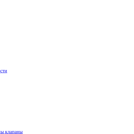
сти
ны клапаны