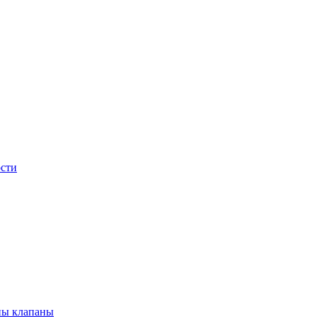
сти
ны клапаны