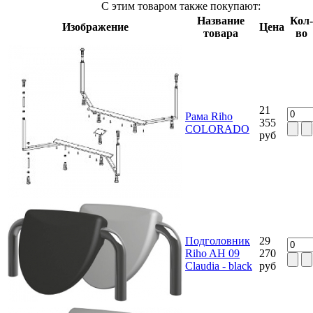
С этим товаром также покупают:
Название
Кол-
Изображение
Цена
товара
во
21
Рама Riho
355
COLORADO
руб
Подголовник
29
Riho AH 09
270
Claudia - black
руб