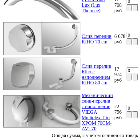
Lux (Lux
708
Thermae)
руб
Слив-перелив
6 678
RIHO 70 cm
руб
Слив перелив
17
Riho с
974
наполнением
руб
RIHO 80 cm
Механический
слив-перелив
с наполнение
22
VIEGA
756
Multiplex Trio
руб
ХРОМ 70CM-
AVT70
Общая сумма, с учетом основного товар