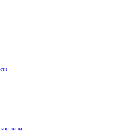
сти
ны клапаны